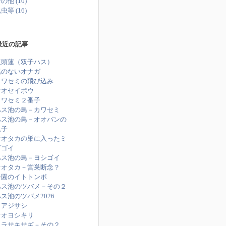
の他 (10)
虫等 (16)
最近の記事
双頭蓮（双子ハス）
尾のないオナガ
カワセミの飛び込み
オオセイボウ
カワセミ２番子
ハス池の鳥－カワセミ
ハス池の鳥－オオバンの
親子
オオタカの巣に入ったミ
ゾゴイ
ハス池の鳥－ヨシゴイ
オオタカ－営巣断念？
公園のイトトンボ
ハス池のツバメ－その２
ス池のツバメ2026
コアジサシ
オオヨシキリ
ムラサキサギ－その２