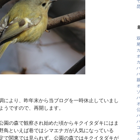
そ
昆
調により、昨年末から当ブログを一時休止していまし
ようですので、再開します。
ハ
に公園の森で観察され始めた頃からキクイタダキにはま
野鳥といえば巷ではシマエナガが人気になっている
定で関東では見られず、公園の森ではキクイタダキが