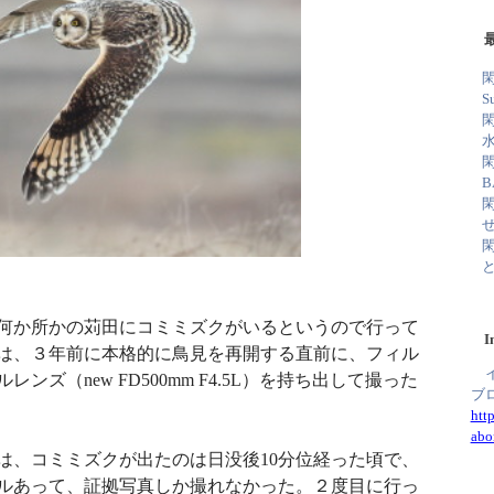
S
B
何か所かの苅田にコミミズクがいるというので行って
I
は、３年前に本格的に鳥見を再開する直前に、フィル
ンズ（new FD500mm F4.5L）を持ち出して撮った
ブ
htt
abo
は、コミミズクが出たのは日没後10分位経った頃で、
ルあって、証拠写真しか撮れなかった。２度目に行っ