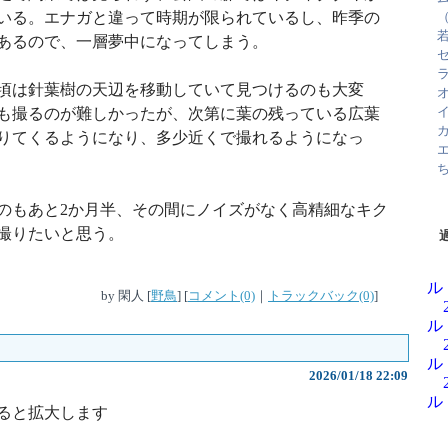
いる。エナガと違って時期が限られているし、昨季の
あるので、一層夢中になってしまう。
頃は針葉樹の天辺を移動していて見つけるのも大変
も撮るのが難しかったが、次第に葉の残っている広葉
りてくるようになり、多少近くで撮れるようになっ
のもあと2か月半、その間にノイズがなく高精細なキク
撮りたいと思う。
ル
by
閑人
[
野鳥
]
[
コメント(0)
｜
トラックバック(0)
]
ル
ル
2026/01/18 22:09
ル
ると拡大します