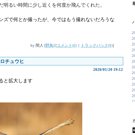
だ明るい時間に少し近くを何度か飛んでくれた。
ンズで何とか撮ったが、今ではもう撮れないだろうな
2
2
2
by
閑人
[
野鳥
]
[
コメント(0)
｜
トラックバック(0)
]
2
2
ロチュウヒ
2
2
2026/01/20 19:12
2
2
ると拡大します
2
2
2
<