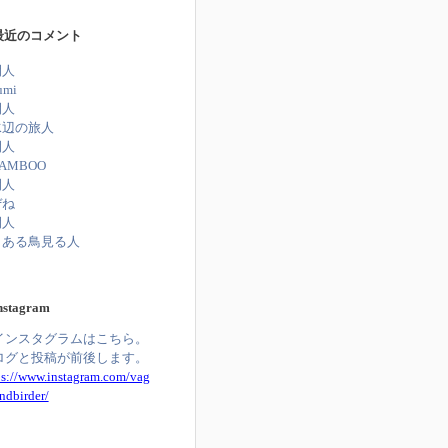
最近のコメント
閑人
umi
閑人
水辺の旅人
閑人
AMBOO
閑人
ぜね
閑人
とある鳥見る人
nstagram
インスタグラムはこちら。
ログと投稿が前後します。
ps://www.instagram.com/vag
ndbirder/