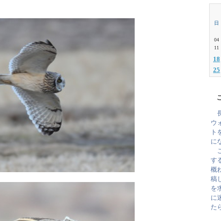
日
04
11
18
25
ウ
ト
に
こ
す
概
稿
を
に
た