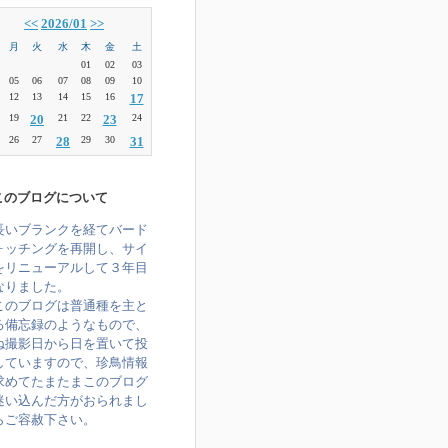
<<
2026/01
>>
月
火
水
木
金
土
01
02
03
05
06
07
08
09
10
12
13
14
15
16
17
19
20
21
22
23
24
26
27
28
29
30
31
このブログについて
長いブランクを経てバード
ォッチングを再開し、サイ
をリニューアルして３年目
なりました。
のブログは普通種を主と
る備忘録のようなもので、
ね撮影日から日を置いて投
していますので、珍鳥情報
求めてたまたまこのブログ
迷い込んだ方がおられまし
らご容赦下さい。