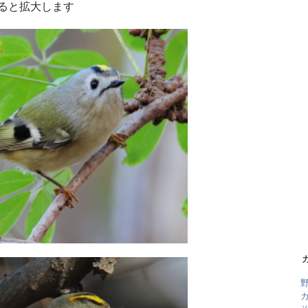
ると拡大します
野
カ