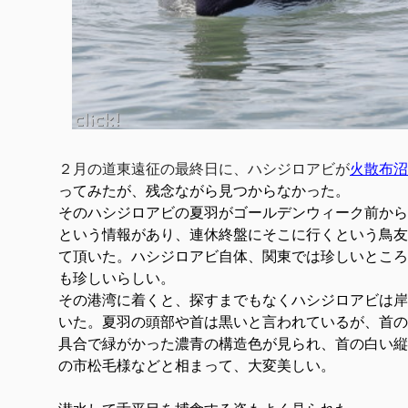
２月の道東遠征の最終日に、ハシジロアビが
火散布沼
ってみたが、残念ながら見つからなかった。
そのハシジロアビの夏羽がゴールデンウィーク前から
という情報があり、連休終盤にそこに行くという鳥友
て頂いた。ハシジロアビ自体、関東では珍しいところ
も珍しいらしい。
その港湾に着くと、探すまでもなくハシジロアビは岸
いた。夏羽の頭部や首は黒いと言われているが、首の
具合で緑がかった濃青の構造色が見られ、首の白い縦
の市松毛様などと相まって、大変美しい。